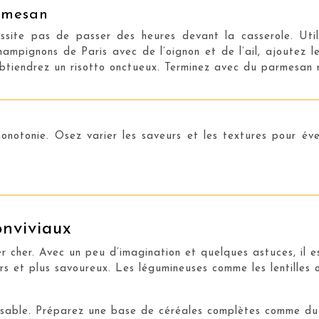
rmesan
ssite pas de passer des heures devant la casserole. Utili
hampignons de Paris avec de l’oignon et de l’ail, ajoutez 
btiendrez un risotto onctueux. Terminez avec du parmesan râ
notonie. Osez varier les saveurs et les textures pour évei
nviviaux
 cher. Avec un peu d’imagination et quelques astuces, il e
hers et plus savoureux. Les légumineuses comme les lentilles 
isable. Préparez une base de céréales complètes comme du q