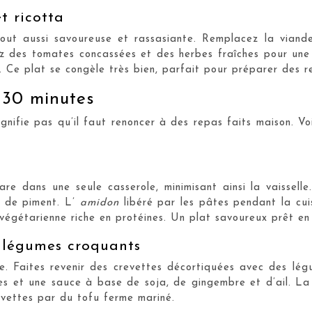
t ricotta
tout aussi savoureuse et rassasiante. Remplacez la viande
ez des tomates concassées et des herbes fraîches pour une 
n. Ce plat se congèle très bien, parfait pour préparer des r
 30 minutes
nifie pas qu’il faut renoncer à des repas faits maison. Voi
are dans une seule casserole, minimisant ainsi la vaissel
u de piment. L’
amidon
libéré par les pâtes pendant la cui
 végétarienne riche en protéines. Un plat savoureux prêt en
t légumes croquants
ique. Faites revenir des crevettes décortiquées avec des l
es et une sauce à base de soja, de gingembre et d’ail. La
evettes par du tofu ferme mariné.