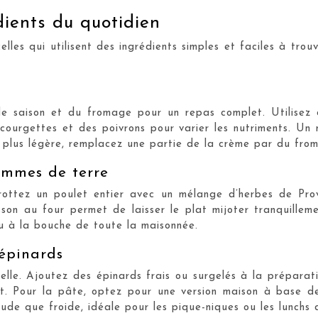
dients du quotidien
lles qui utilisent des ingrédients simples et faciles à trou
e saison et du fromage pour un repas complet. Utilisez 
 courgettes et des poivrons pour varier les nutriments.
n plus légère, remplacez une partie de la crème par du fro
ommes de terre
ottez un poulet entier avec un mélange d’herbes de Prove
son au four permet de laisser le plat mijoter tranquille
u à la bouche de toute la maisonnée.
 épinards
nnelle. Ajoutez des épinards frais ou surgelés à la préparat
at. Pour la pâte, optez pour une version maison à base 
de que froide, idéale pour les pique-niques ou les lunchs 